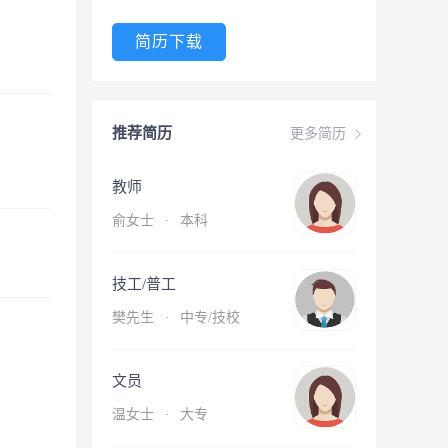
简历下载
推荐简历
更多简历
教师
俞女士
·
本科
技工/普工
樊先生
·
中专/技校
文员
温女士
·
大专