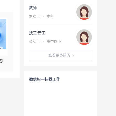
教师
刘女士
·
本科
技工/普工
黄女士
·
高中以下
查看更多简历
息
微信扫一扫找工作